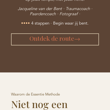
Jacqueline van der Bent · Traumac
oach ·
Paardencoach · Fotograaf ·
••••
4
stappen ·
Begin waar jij
bent.
Ontdek de route→
Waarom de Essentie Methode
Niet nog een