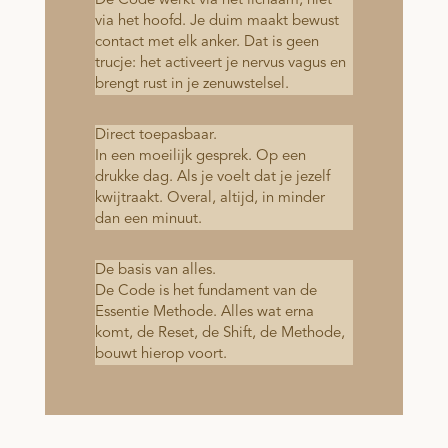
De Code werkt via het lichaam, niet
via het hoofd. Je duim maakt bewust
contact met elk anker. Dat is geen
trucje: het activeert je nervus vagus en
brengt rust in je zenuwstelsel.
Direct toepasbaar.
In een moeilijk gesprek. Op een
drukke dag. Als je voelt dat je jezelf
kwijtraakt. Overal, altijd, in minder
dan een minuut.
De basis van alles.
De Code is het fundament van de
Essentie Methode. Alles wat erna
komt, de Reset, de Shift, de Methode,
bouwt hierop voort.